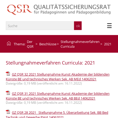
×
Der QSR
Portal Stellungnahmeverfahren NEU
Informationen und Materialien
☰
Kontakt
Der
Stellungnahmeverfahren
home
Presse
Thema:
>
Beschlüsse
>
>
2021
QSR
Curricula
Stellungnahmeverfahren Curricula: 2021
GZ QSR 32 2021 Stellungnahme Kunst Akademie der bildenden
Künste BE und technisches Werken Sek. AB MEd 14062021
Dateigröße: 0,19 MB (veröffentlicht am: 16.11.2022)
GZ QSR 31 2021 Stellungnahme Kunst Akademie der bildenden
Künste BE und technisches Werken Sek. AB BEd 14062021
Dateigröße: 0,19 MB (veröffentlicht am: 16.11.2022)
GZ QSR 28 2021_ Stellungnahme 5. Überarbeitung Sek. BB Bed
Technik und Gewerbe PHst 14062021