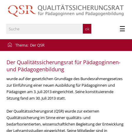
×
Der QSR
Portal Stellungnahmeverfahren NEU
Informationen und Materialien
☰
Kontakt
home
Thema:
Der QSR
Presse
Der Qualitätssicherungsrat für Pädagoginnen-
und Pädagogenbildung
wurde auf der gesetzlichen Grundlage des Bundesrahmengesetzes
zur Einführung einer neuen Ausbildung für Pädagoginnen und
Pädagogen am 3. Juli 2013 eingerichtet. Seine konstituierende
Sitzung fand am 30. Juli 2013 statt.
Der Qualitätssicherungsrat (QSR) wurde zur externen
Qualitätssicherung im Sinne einer qualitäts- und
bedarfsorientierten, wissenschaftlichen Begleitung der Entwicklung
der Lehramtsstudien eingerichtet. Seine Mitglieder sind in