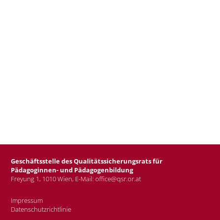
Geschäftsstelle des Qualitätssicherungsrats für
Pädagoginnen- und Pädagogenbildung
Freyung 1, 1010 Wien, E-Mail:
office@qsr.or.at
Impressum
Datenschutzrichtlinie